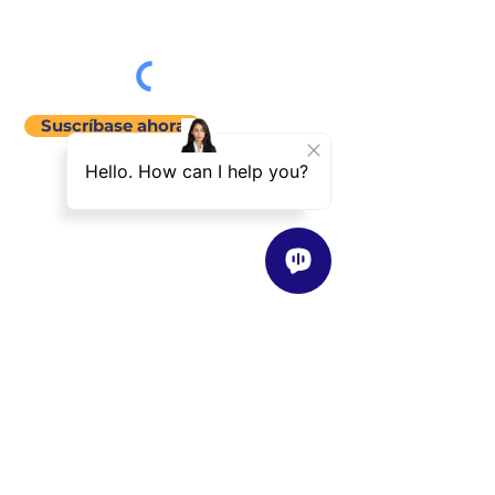
Suscríbase ahora
menú del sitio
Acerca de
Nuestra Historia
Visión / Misión / Valores
Nuestra Filosofía de Enseñanza
Clases
Descripción General
Encuentre una Clase Cerca de Usted
Programas
Instructores
Descripción General