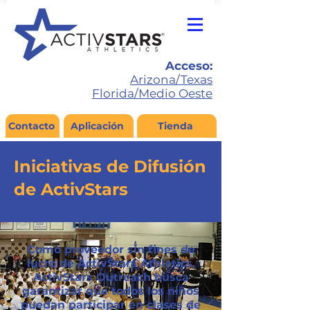
Acceso:
Arizona/Texas
Florida/Medio Oeste
Contacto
Aplicación
Tienda
Iniciativas de Difusión
de ActivStars
Como proveedor sin fines de
lucro de ActivStars Athletics,
ActivStars Outreach busca
garantizar que todos los niños
puedan participar en clases de