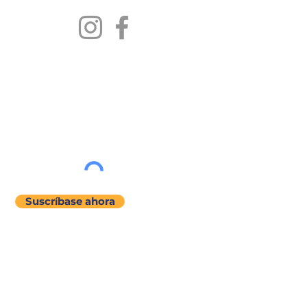
MANTENTENGASE EN
CONTACTO
Únase a nuestra lista de correos
Suscríbase ahora
menú del sitio
Acerca de
Nuestra Historia