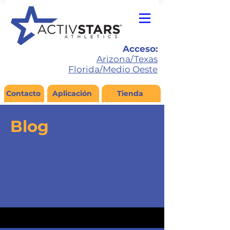
Acceso:
Arizona/Texas
Florida/Medio Oeste
Contacto
Aplicación
Tienda
Blog