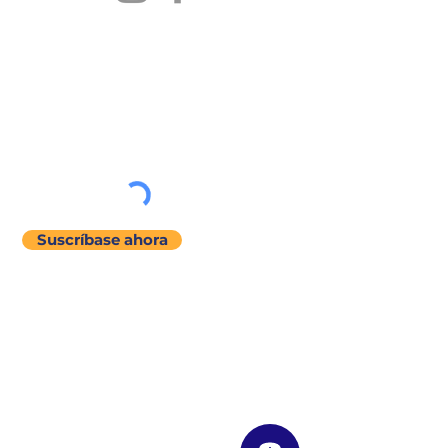
MANTENTENGASE EN
CONTACTO
Únase a nuestra lista de correos
Suscríbase ahora
menú del sitio
Acerca de
Nuestra Historia
Visión / Misión / Valores
Nuestra Filosofía de Enseñanza